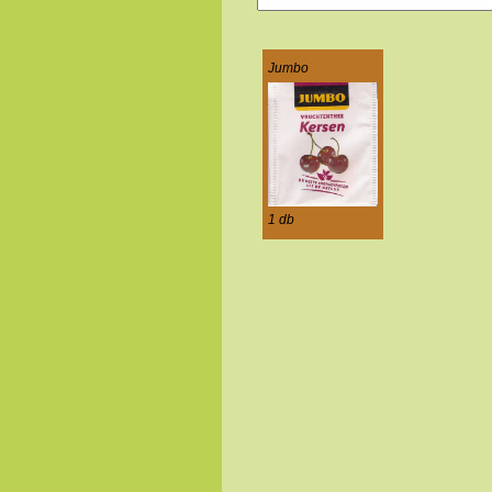
Jumbo
1 db