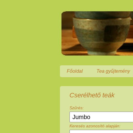
Főoldal
Tea gyűjtemény
Cserélhető teák
Szűrés:
Keresés azonosító alapján: